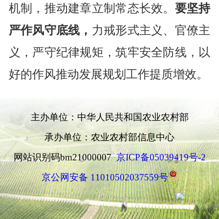
机制
，推动建章立制常态长效。
要坚持
严作风守底线，
力
戒形式主义、官僚主
义，严守纪律规矩，筑牢安全防线，以
好的
作风推动发展规划工作提质增效
。
主办单位：中华人民共和国农业农村部
承办单位：农业农村部信息中心
网站识别码bm21000007
京ICP备05039419号-2
京公网安备 11010502037559号