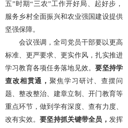
五
”
时期
“
三农
”
工作开好局、起好步，
服务乡村全面振兴和农业强国建设提供
坚强保障。
会议强调，
全司党员干部要以更高
标准、更严要求、更实作风，扎实推进
学习教育各项任务落地见效
。
要坚持
学
查改
相
贯通
，
聚焦学习研讨、查摆问
题、整改整治、建章立制、开门教育
等
重点环节
，做到学有深度、查有力度、
改有实效。
要坚持抓关键带全员，
发挥