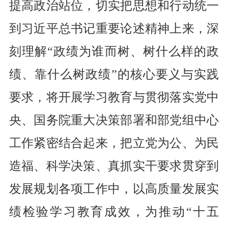
提高政治站位，
切实
把思想和行动统一
到习近平总书记重要论述精神上来，深
刻理解
“
政绩为谁而树、树什么样的政
绩、靠什么树政绩
”
的核心要义
与实践
要求
，
将
开展学习教育与贯彻落实党中
央、国务院重大决策部署和部党组中心
工作紧密结合
起来
，
把
立党为公、为民
造福、科学决策、真抓实干
要求贯穿到
发展规划各项工作中，
以高质量发展实
绩检验学习教育成效
，
为推动
“
十五