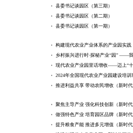
县委书记谈园区（第三期）
县委书记谈园区（第二期）
县委书记谈园区（第一期）
构建现代农业产业体系的产业园实践
乡村振兴进行时·探秘产业“园” —
现代农业产业园里话增收——迈上“十
2024年全国现代农业产业园建设培
推进利益共享 带动农民增收（新时代
聚焦主导产业 强化科技创新（新时代
做强特色产业 培育园区品牌（新时代
提升粮食产能 推进多元增值（新时代