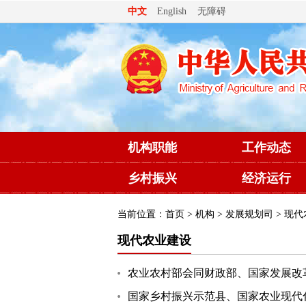
无障碍
中文
English
机构职能
工作动态
乡村振兴
经济运行
当前位置：
首页
>
机构
>
发展规划司
> 现
现代农业建设
农业农村部会同财政部、国家发展改
国家乡村振兴示范县、国家农业现代