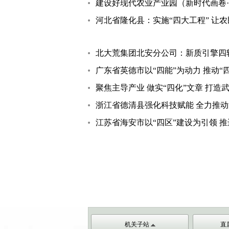
建设好现代农业产业园（新时代画卷
河北省隆化县：实施“四大工程” 让农
北大荒集团北安分公司：新质引擎四
广东省英德市以“四能”为动力 推动“
聚焦主导产业 做实“四化”文章 打
浙江省德清县强化科技赋能 全力推
江苏省海安市以“四区”建设为引领 
机关子站
直