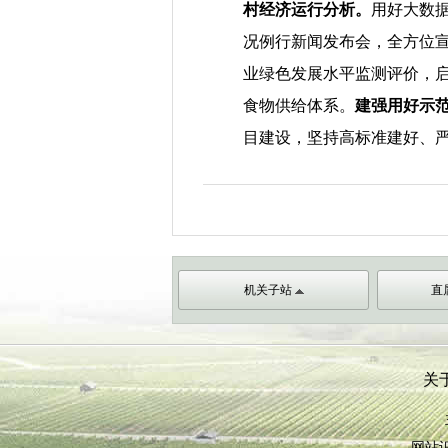
村经济运行分析
。
用好
大数
况例行新闻发布会，全方位宣
业绿色发展水平监测评价，
食物供给
体系。
建强用好示
目建设，坚持高标准建好、
机关子站
直
关
网站识