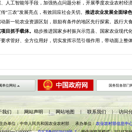
据、人工智能等手段，加强热点问题分析，
开展
季度农业农村经
传“三农”发展亮点，有效回应社会关切。
推进农业发展全面绿
启动新一轮农业资源区划
，鼓励有条件的地区先行探索
。
践行
大
范项目抓手载体。
稳步推进国家乡村振兴示范县、国家农业现代
严要求管好、全方位用好，切实发挥示范引领作用，带动面上整
属单位网站
国务院各部门
|
|
|
|
于我们
网站声明
网站地图
联系我们
访问
主办单位：中华人民共和国农业农村部 承办单位：
农业农村部信息中
别码bm21000007
京ICP备05039419号-2
最佳浏览器模式：1024*76