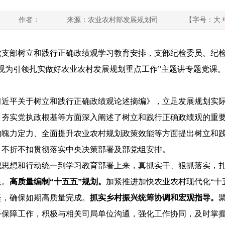
作者：
来源：农业农村部发展规划司
【字号：
大
党支部
树立和践行正确政绩观学习教育安排，支部纪检委员、纪
观为引领扎实做好农业农村发展规划重点工作”主题讲专题党课
习近平关于树立和践行正确政绩观论述摘编》，立足发展规划实
、夯实党执政根基等方面深入阐述了树立和践行正确政绩观的重
的魄力定力、全面提升农业农村规划政策效能等方面提出树立和
，不折不扣贯彻落实中央决策部署及部党组安排。
把思想和行动统一到学习教育部署上来，真抓实干、狠抓落实，
果。
高质量编制“十五五”规划。
加紧推进加快农业农村现代化“十
坚，
确保如期高质量完成。
抓实乡村振兴统筹协调
和宏观指导
。
务保障工作，
积极与相关司局单位沟通
，强化工作协同，及时掌