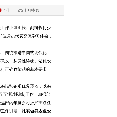
中
小
】
打印本页
检工作小组组长、副司长何少
。
3
位党员代表交流学习体会，
际，围绕推进中国式现代化、
要意义，从党性铸魂、站稳农
践行正确政绩观的基本要求，
扎实推动各项任务落地，以实
五五”规划编制工作，加强部
聚焦部内年度乡村振兴重点任
握工作进展。
扎实做好
农业农