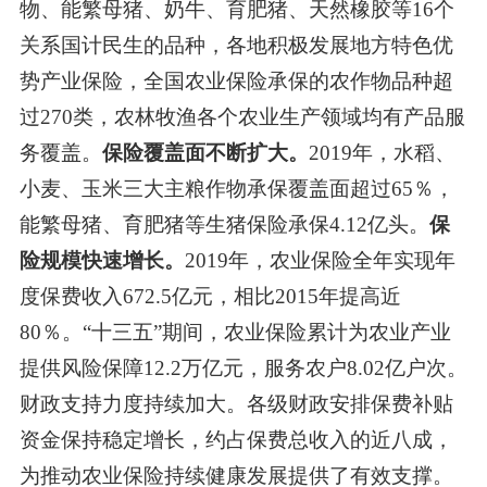
物、能繁母猪、奶牛、育肥猪、天然橡胶等
16
个
关系国计民生的品种，各地积极发展地方特色优
势产业保险，全国农业保险承保的农作物品种超
过
270
类，农林牧渔各个农业生产领域均有产品服
务覆盖。
保险覆盖面不断扩大。
2019
年，水稻、
小麦、玉米三大主粮作物承保覆盖面超过
65
％，
能繁母猪、育肥猪等生猪保险承保
4.12
亿头。
保
险规模快速增长。
2019
年，农业保险全年实现年
度保费收入
672.5
亿元，相比
2015
年提高近
80
％。“十三五”期间，农业保险累计为农业产业
提供风险保障
12.2
万亿元，服务农户
8.02
亿户次。
财政支持力度持续加大。各级财政安排保费补贴
资金保持稳定增长，约占保费总收入的近八成，
为推动农业保险持续健康发展提供了有效支撑。