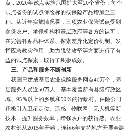
点，
2020
年试点实施范围扩大至
20
个省份，每个
试点省份的试点保险标的或保险产品增加至三
种。从近年实施情况看，三项农业保险试点受到
参保农户、承保机构和基层政府等各方的认可，
在完善补贴品种体系、探索差异化定价机制、发
挥应急救灾作用、助力脱贫攻坚等方面进行了有
益的试点探索，取得了积极成效。
三、产品和服务不断创新
我国已建成基层农业保险服务网点
40
万个，基
层服务人员近
50
万人，基本覆盖所有县级行政区
域、
95
％以上的乡镇和
50
％的行政村。保险公司
积极引入卫星定位、遥感、物联网、无人机等新
技术，提升服务效率，增强农户的获得感。农业
农村部从
2015
年开始，连续
6
年支持地方开展金融