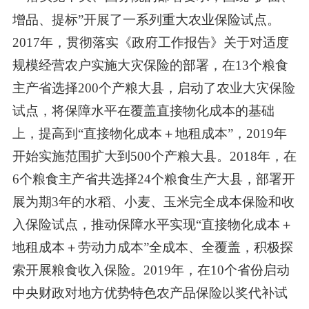
增品、提标”开展了一系列重大农业保险试点。
2017
年，贯彻落实《政府工作报告》关于对适度
规模经营农户实施大灾保险的部署，在
13
个粮食
主产省选择
200
个产粮大县，启动了农业大灾保险
试点，将保障水平在覆盖直接物化成本的基础
上，提高到“直接物化成本＋地租成本”，
2019
年
开始实施范围扩大到
500
个产粮大县。
2018
年，在
6
个粮食主产省共选择
24
个粮食生产大县，部署开
展为期
3
年的水稻、小麦、玉米完全成本保险和收
入保险试点，推动保障水平实现“直接物化成本＋
地租成本＋劳动力成本”全成本、全覆盖，积极探
索开展粮食收入保险。
2019
年，在
10
个省份启动
中央财政对地方优势特色农产品保险以奖代补试