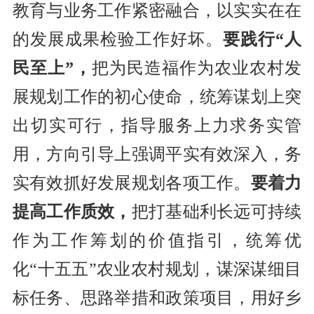
教育与业务工作紧密融合，
以实实在在
的发展成果检验工作
好坏
。
要践行
“
人
民至上
”
，
把为民造福作为农业农村发
展规划工作的初心使命，统筹谋划上突
出切实可行，指导服务上力求务实管
用，方向引导上强调平实有效深入，务
实有效抓好发展规划各项工作。
要
着力
提高工作质效
，
把打基础利长远可持续
作为工作筹划的价值指引，
统筹优
化
“
十五五
”
农业农村规划，谋深谋细目
标任务、思路举措和政策项目，用好乡