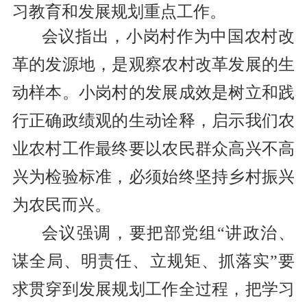
习教育和
发展规划重点工作。
会议指出，小岗村
作为中国农村改
革的发源地，
是观察农村改革发展的生
动样本。
小岗村的发展
成效
是树立和践
行正确政绩观的生动
诠释
，
启示我们农
业农村工作最终要以
农民群众高兴不高
兴
为检验标准，必须始终坚持
乡村振兴
为农民而兴
。
会议强调，要把
部党组
“
讲政治、
谋全局、明责任、立规矩、抓落实
”
要
求贯穿到发展规划工作全过程，
把学习