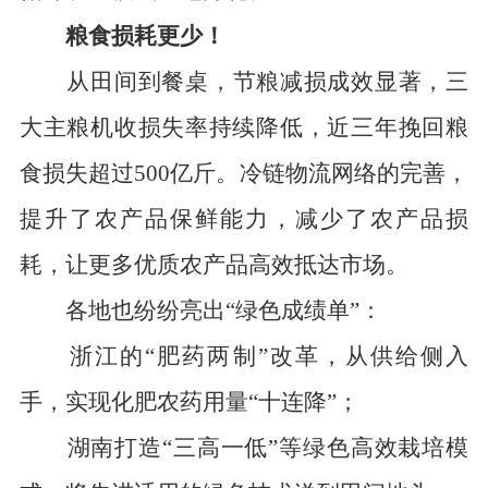
粮食
损耗
更少！
从田间到餐桌，节粮减损成效显著，三
大主粮机收损失率持续降低，近三年挽回粮
食损失超过
500
亿斤。
冷链物流网络的完善，
提升了农产品保鲜能力，减少了农产品损
耗，让更多优质农产品高效抵达市场。
各地
也
纷纷
亮出
“
绿色
成绩单
”：
浙江的
“肥药两制”改革，
从供给侧入
手，实现化肥农药用量“十连降”；
湖南打造
“三高一低”等绿色高效栽培模