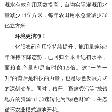
溉水有效利用系数提高，亩均实际灌溉用水
量减少
14
立方米，
每年农田用水总量减少
36
亿立方米。
环境
更
洁净！
化肥农药利用率持续提升，施用量连续
7
年保持下降态势，已回归至本世纪初水平，
而粮食产量却是当时的
1.5
倍。
这“一降一
升”的背后是科技的力量，也是绿色发展方式
的深刻变革。同时，秸秆、畜禽粪污等“放错
地方的资源”正加速转化为“绿色财富”，生态
循环农业模式遍地开花。