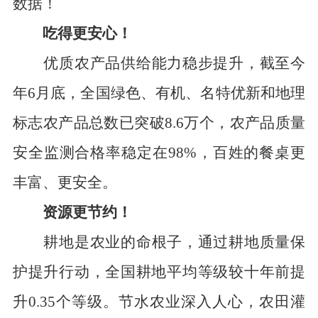
数据
！
吃得更安心！
优质农产品供给能力稳步提升，截至今
年
6
月底，全国绿色、有机、名特优新和地理
标志农产品总数已突破
8.6
万个，
农产品质量
安全监测合格率稳定在
98%
，
百姓的餐桌更
丰富、更安全。
资源
更
节约
！
耕地是农业的命根子，通过耕地质量保
护提升行动，全国耕地平均等级较十年前提
升
0.35
个等级。
节水农业深入人心，农田灌