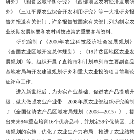
研究》《粮食区域平衡研究》《西部地区农村经济发展研
究》《三江平原农业综合开发利用研究》等一大批研究报
告并报送有关部门，许多报告被国家有关部门列为制定农
业长期发展纲要和农村科技政策的重要参考资料。
研究编制了《
2000
年农业科技经济社会发展规划》
《全国农业区域开发总体规划》；《
18
片贫困地区农业发
展规划》等。组织开展了直辖市和计划单列市主要副食品
基地布局与开发建设规划研究和重大农业投资项目前期论
证评审工作。
进入新世纪后，为夯实产业基础、促进农产品提质升
级，做大做强农业产业带，
2008
年原农业部组织研究编制
了《全国优势农产品区域布局规划（
2008
—
2015
）》，提
出未来
8
年重点培育
16
个优势品种，并划定
58
个优势区。此
项规划的实施，优化了农业生产力布局，推进了农业结构