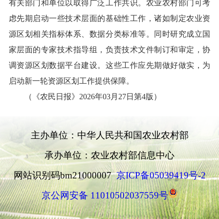
有关部门和单位以取得广泛工作共识。农业农村部门可考
虑先期启动一些技术层面的基础性工作，诸如制定农业资
源区划相关指标体系、数据分类标准等。同时研究成立国
家层面的专家技术指导组，负责技术文件制订和审定，协
调资源区划数据平台建设。这些工作应先期做好做实，为
启动新一轮资源区划工作提供保障。
（《农民日报》
2026
年
03
月
27
日第
4
版）
主办单位：中华人民共和国农业农村部
承办单位：农业农村部信息中心
网站识别码bm21000007
京ICP备05039419号-2
京公网安备 11010502037559号