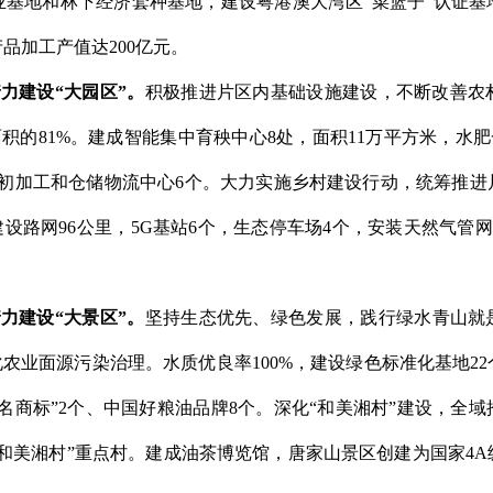
业基地和林下经济套种基地
，
建设粤港澳大湾区
“
菜篮子
”
认证基
产品加工产值达
200
亿元
。
着力建设
“
大园区
”
。
积极推进片区内基础设施建设，不断改善农
面积的
81%
。
建成
智能集中育秧中心
8
处，面积
11
万平方米，水肥
初加工和仓储物流中心
6
个
。
大力实施
乡村建设行动，
统筹推进
建设
路网
96
公里，
5G
基站
6
个，生态停车场
4
个，安装天然气管网
着力建设
“
大景区
”
。
坚持生态优先、绿色发展
，
践行绿水青山就
化农业面源污染治理
。
水质优良率
100%
，
建
设
绿色标准化基地
22
名商标
”2
个、中国好粮油品牌
8
个。深
化
“
和美湘村
”
建设，全域
和美湘村
”
重点村
。
建成油茶博览馆，唐家山景区创建为国家
4A