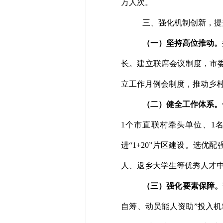
万人次。
三、强化机制创新，
提
（
一
）
坚持高位推动。
长。建立联席会议制度，市
立工作月例会制度，推动乡
（
二
）
健全工作体系。
1
个市直联村牵头单位、
1
进
“
1+20
”片区建设
。选优配
人、返乡大学生等优秀人才
（
三
）
强化要素保障
。
自筹、动员能人资助
”
投入机