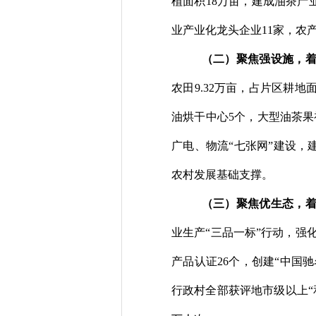
植面积
18
万亩，
建成
油茶产
业产业化龙头企业
11
家，农
（
二
）
聚焦强设施，
农田
9.32
万亩，占
片区耕地
油烘干中心
5
个，大型油茶果
广电、物流
“
七张网
”
建设，
农村发展基础支撑
。
（
三
）
聚焦优生态
，
业生产
“
三品一标
”
行动，强
产品认证
26
个，创建
“
中国驰
行政村全部
获评地市级以上
“