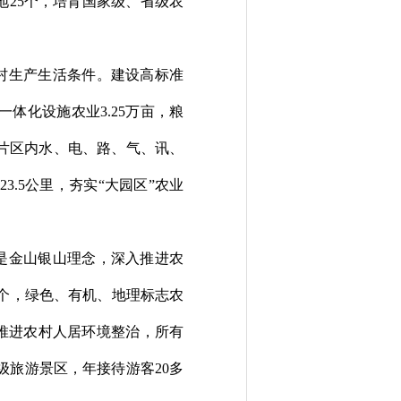
地
25
个，培育国家级、省级农
村生产生活条件。
建设高标准
一体化设施农业
3.25
万亩，粮
片区内
水、电、路、气、讯、
23.5
公里
，
夯实
“
大园区
”
农业
是金山银山理念，深入推进农
个，绿色、有机、地理标志农
推进农村人居环境整治，
所有
级旅游景区，年接待游客
20
多