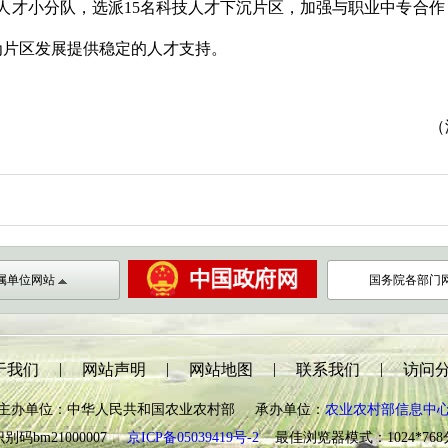
人才小分队，选派
15
名科技人才下沉
片
区，加强与职业中专合作
为
片
区发展
提供
稳定的人才
支持。
（
属单位网站
国务院各部门
|
|
|
|
于我们
网站声明
网站地图
联系我们
访问
主办单位：中华人民共和国农业农村部 承办单位：
农业农村部信息中
别码bm21000007
京ICP备05039419号-2
最佳浏览器模式：1024*76