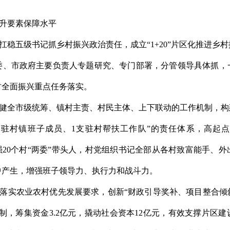
升
要素
保障水平
扛稳
五级书记抓乡村振兴
政治责任
，成立
“
1+20
”
片区化推进乡村
委、市政府主要
负责人
专题研究、专门部署，分管领导具体抓，
村全面振兴
重点任务落实
。
健全市级统筹、镇村主责、村民主体、上下联动的工作机制，构
名驻村镇班子成员、
1
支驻村帮扶工作队
”
的责任体系，高起点
强
20
个村
“
两委
”
带头人，
村党组织书记全部从
各村致富能手、外
中产生，增强班子领导力、执行力和战斗力。
落实
农业农村优先发展
要求，
创新
“
财政引导奖补、项目整合倾
制
，
筹集资金
3.2
亿元，撬动社会资本
12
亿元，有效
支撑
片
区
建