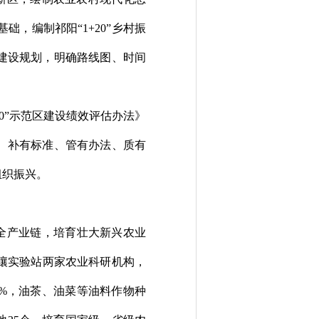
基础，编制祁阳
“1+20”
乡村振
建设规划，明确路线图、时间
0”
示范区建设绩效评估办法》
、补有标准、管有办法、质有
组织振兴。
全产业链，
培育壮大新兴农业
壤实验站两家农业科研机构，
%
，
油茶、油菜等油料作物
种