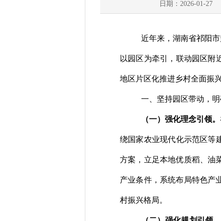
日期：2026-01-27
近
年来，
湖南省
祁阳市
以园区为牵引，联动园区附
地区
片区化推进乡村
全面
振
一、
坚持园区带动，明
（
一
）
强化理念
引领。
绕国家农业现代化示范区等
方案
，
立足本地
优质稻、油
产业
条件
，系统布局特色产
村振兴格局
。
（
二
）
强化规划引领