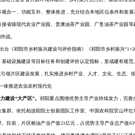
多规合一、功能互补
、
整体推进，充分结合
本地
区位条件和发展
衔接省级
现代农业产业园、贵澳油茶产业园、广垦油茶产业园等
图作战。
出台《祁阳市乡村振兴建设与评价指南》《祁阳市乡村振兴
“1+2
、基础设施建设等目标任务和创建评价认定指标，形成
建有规范
范
引领
片区建设
发展
，
扎实推进乡村产业、人才、文化、生态、
，一体推进农业农村现代化
着力建设
“
大产区
”
。
祁阳
重点围绕优势主导产业持续发力，完善
业集群
。
依托
柏连阳院士创新团队工作室、中国农科院官山坪红
撑
。
目前，片区
粮油产业产值
21
亿元，占优势主导产业总产值
63