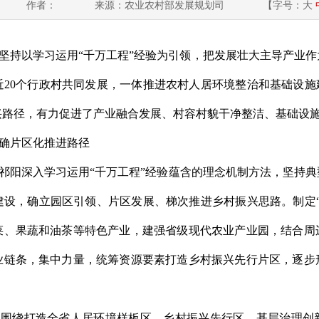
作者：
来源：农业农村部发展规划司
【字号：
大
坚持以
学习运用
“
千万工程
”
经验
为引领
，
把发展壮大主导产业作
近
20
个
行政
村共同发展，一体推进农村人居环境整治和基础设施
兴
路径
，
有力
促进了产业融合发展
、村容
村貌
干净整洁、
基础
设
确片区化推进路径
祁阳
深入学习运用
“
千万工程
”
经验
蕴含的理念机制方法
，
坚持
典
建设
，
确立园区引领、片区发展、梯次推进乡村振兴思路。制定
菜、果蔬和油茶
等
特色产业，建强省级现代农业产业园，结合周
业链条，集中力量，统筹资源要素打造乡村振兴先行片区，逐步
。
围绕
打造全省人居环境样板区、乡村振兴
先行
区、基层治理创