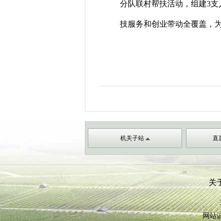
分队联村帮扶活动，组建
3
支
技服务和创业带动全覆盖，
机关子站
直
关
网站识