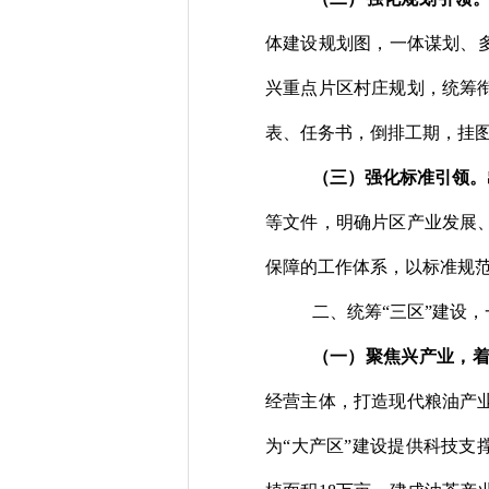
体建设规划图
，
一体
谋划
、
兴重点片区村庄规划，统筹
表、任务书，倒排工期，挂
（
三
）
强化标准
引领。
等文件，
明确片区产业发展
保障
的工作体系
，以标准
规
二、
统筹
“三区”建设
（
一
）
聚焦
兴
产业，
经营主体，
打造现代粮油产
为
“
大产区
”
建设提供科技支