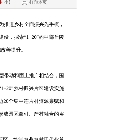
中
小
】
打印本页
为推进乡村全面振兴先手棋，
建设，探
索
“1+20”
的
中部
丘陵
施改善
提升
。
型带动和面上推广相结合
，
围
“1+20”
乡村振兴
片
区建设实施
边
20
个集中连片村
资源禀赋和
形成园区牵引、产村融合的乡
新区，
绘制
农业农村现代化
总