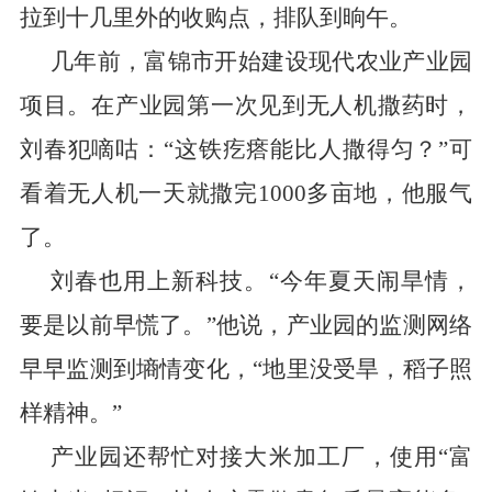
拉到十几里外的收购点，排队到晌午。
几年前，富锦市开始
建设
现代农业产业园
项目
。在产业园第一次见到无人机撒药时，
刘春犯嘀咕：
“
这铁疙瘩能比人撒得匀？
”
可
看着无人机一天就撒完
1000
多亩地，他服气
了。
刘春也用上新科技。
“
今年夏天闹旱情，
要是以前早慌了。
”
他说，产业园的监测网络
早早监测到墒情变化，
“
地里没受旱，稻子照
样精神。
”
产业园还帮忙对接大米加工厂，使用
“
富