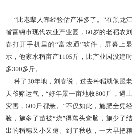
“
比老辈人靠经验估产准多了。
”
在黑龙江
省
富锦市现代农业产业园，
60
岁的老稻农刘
春打开手机里的
“
富农通
”
软件，屏幕上显
示，他家水稻亩产
1105
斤，比产业园没建时
多
300
多斤。
种了
30
年地，刘春说，过去种稻就像跟老
天爷赌运气，
“
好年景一亩地收
800
斤，遇上
灾害，
600
斤都悬。
”
不仅如此，施肥全凭经
验，施多了苗被
“
烧
”
得蔫头耷脑，施少了结
出的稻穗又小又瘪。到了秋收，一大早把粮