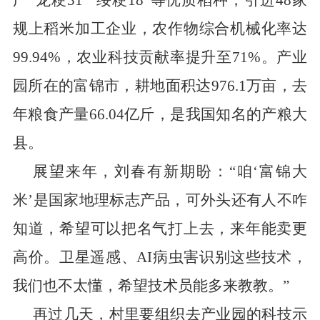
广
“
龙粳
31”“
绥粳
18”
等优质稻种，引进
48
家
规上稻米加工企业，农作物综合机械化率达
99.94%
，农业科技贡献率提升至
71%
。产业
园所在的富锦市，耕地面积达
976.1
万亩，去
年粮食产量
66.04
亿斤，是我国知名的产粮大
县。
展望来年，刘春有新期盼：
“
咱
‘
富锦大
米
’
是国家地理标志产品，可外头还有人不咋
知道，希望可以把名气打上去，来年能卖更
高价。卫星遥感、
AI
病虫害识别这些技术，
我们也不太懂，希望技术员能多来教教。
”
再过几天，村里要组织去产业园的科技示