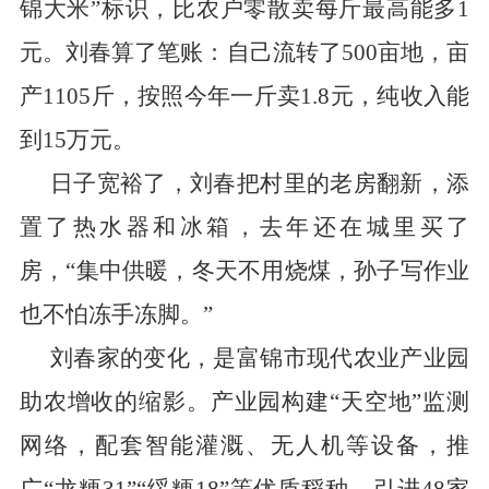
锦大米
”
标识，比农户零散卖每斤最高能多
1
元。刘春算了笔账：自己流转了
500
亩地，亩
产
1105
斤，按照今年一斤卖
1.8
元，纯收入能
到
15
万元。
日子宽裕了，刘春把村里的老房翻新，添
置了热水器和冰箱，去年还在城里买了
房，
“
集中供暖，冬天不用烧煤，孙子写作业
也不怕冻手冻脚。
”
刘春家的变化，是富锦市现代农业产业园
助农增收的缩影。产业园构建
“
天空地
”
监测
网络，配套智能灌溉、无人机等设备，推