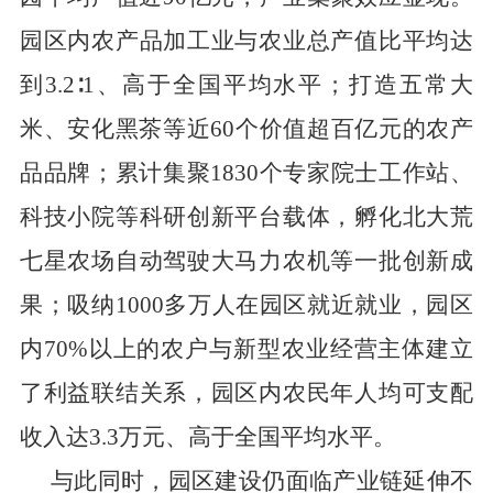
园区内农产品加工业与农业总产值比平均达
到
3.2∶1
、高于全国平均水平；打造五常大
米、安化黑茶等近
60
个价值超百亿元的农产
品品牌；累计集聚
1830
个专家院士工作站、
科技小院等科研创新平台载体，孵化北大荒
七星农场自动驾驶大马力农机等一批创新成
果；吸纳
1000
多万人在园区就近就业，园区
内
70%
以上的农户与新型农业经营主体建立
了利益联结关系，园区内农民年人均可支配
收入达
3.3
万元、高于全国平均水平。
与此同时，园区建设仍面临产业链延伸不