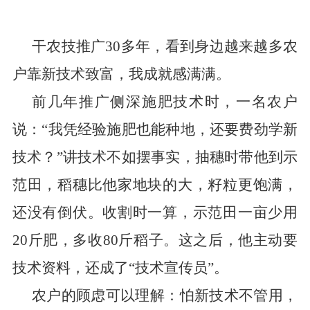
干农技推广
30
多年，看到身边越来越多农
户靠新技术致富，我成就感满满。
前几年推广侧深施肥技术时，一名农户
说：
“
我凭经验施肥也能种地，还要费劲学新
技术？
”
讲技术不如摆事实，抽穗时带他到示
范田，稻穗比他家地块的大，籽粒更饱满，
还没有倒伏。收割时一算，示范田一亩少用
20
斤肥，多收
80
斤稻子。这之后，他主动要
技术资料，还成了
“
技术宣传员
”
。
农户的顾虑可以理解：怕新技术不管用，