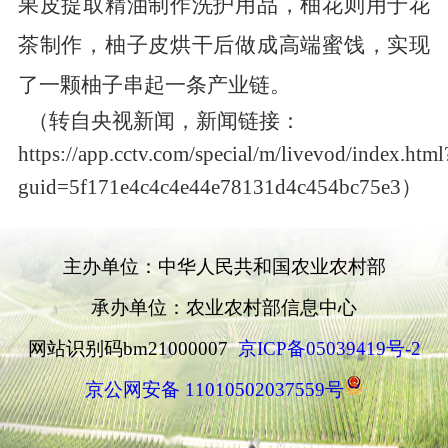
果皮提取精油制作洗护用品，柚花则用于花
茶制作，柚子皮烘干后做成高端蜜饯，实现
了一颗柚子串起一条产业链。
（转自央视新闻
，
新闻链接：
https://app.cctv.com/special/m/livevod/index.html
guid=5f171e4c4c4e44e78131d4c454bc75e3
）
主办单位：中华人民共和国农业农村部
承办单位：农业农村部信息中心
网站识别码bm21000007
京ICP备05039419号-2
京公网安备 11010502037559号