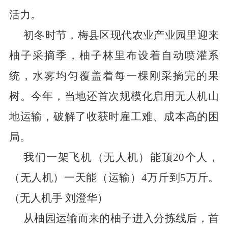
活力。
初冬时节，梅县区现代农业产业园里迎来
柚子采摘季
，
柚子林里布设着自动喷灌系
统，水雾均匀覆盖着每
一棵
刚采摘完的果
树。今年，当地还首次规模化启用无人机山
地运输，破解了收获时雇工难、成本高的困
局。
我们一架飞机
（无人机）
能顶
20
个人，
（无人机）
一天能
（运输）
4
万斤到
5
万斤。
（无人机手
刘澄华）
从柚园运输而来的柚子进入分拣线后，首