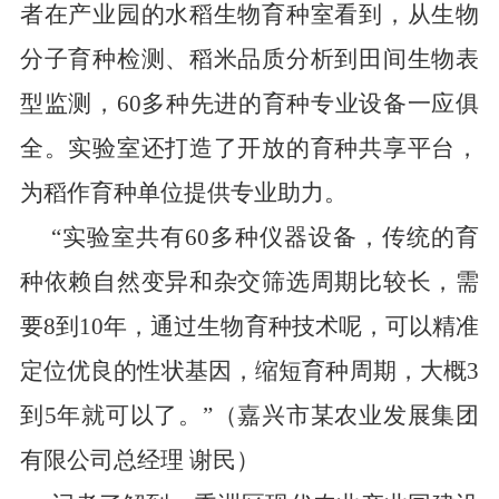
者在产业园的水稻生物育种室看到，从生物
分子育种检测、稻米品质分析到田间生物表
型监测，
60
多种先进的育种专业设备一应俱
全。实验室还打造了开放的育种共享平台，
为稻作育种单位提供专业助力。
“
实验室共有
60
多种仪器设备
，
传统的育
种依赖自然变异和杂交筛选周期比较长，需
要
8
到
10
年
，
通过生物育种技术呢，可以精准
定位优良的性状基因，缩短育种周期，大概
3
到
5
年就可以了。
”
（嘉兴市某农业发展集团
有限公司总经理
谢民）