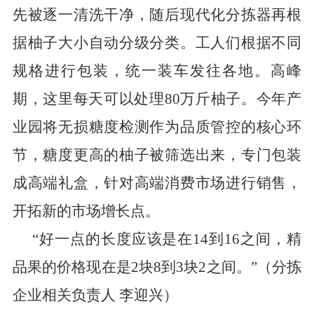
先被逐一清洗干净，随后现代化分拣器再根
据柚子大小自动分级分类。工人们根据不同
规格进行包装，统一装车发往各地。高峰
期，这里每天可以处理
80
万斤柚子。今年产
业园将无损糖度检测作为品质管控的核心环
节，糖度更高的柚子被筛选出来，专门包装
成高端礼盒，针对高端消费市场进行销售，
开拓新的市场增长点。
“
好一点的长度应该是在
14
到
16
之间，
精
品
果的价格现在是
2
块
8
到
3
块
2
之间。
”
（分拣
企业相关负责人
李迎兴）