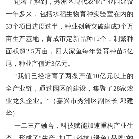
记者了解到，秀洲区现代农业产业园建设
一年多来，包括水稻生物育种实验室在内的
33
个项目进度过半，种业创新突破建成
3
个万
亩生产基地，育成审定新品种
12
个，制繁种
面积超
2.5
万亩
，
四大家鱼每年繁育种苗
5
亿
尾，种业产值近
3
亿元。
“
我们已经培育了两条产值
10
亿元以上的
全产业链
，
通过园区的建设，集聚了
28
家农
业龙头企业。
”
（嘉兴市秀洲区副区长
邓建
华）
一二三产融合，科技赋能加速重构产业生
态，形成了
“
生产
+
加工
+
科技
+
绿色
+
品牌
”
的