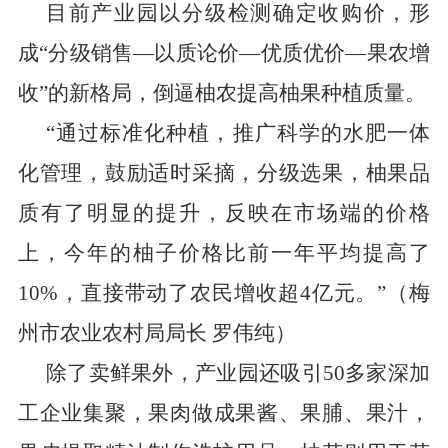
目前产业园以分级检测确定收购价，形
成
“
分级销售
—
以质论价
—
优质优价
—
果农增
收
”
的新格局，倒逼柚农提高柚果种植质量。
“
通过标准化种植，推广科学的水肥一体
化管理
，
鼓励适时采摘，分级选果，柚果品
质有了明显的提升
，
反映在市场端的价格
上，今年的柚子价格比前一年平均提高了
10%
，直接带动了农民增收超
4
亿元。
”
（梅
州市农业农村局局长
罗伟纯）
除了卖鲜果外，产业园还吸引
50
多家深加
工企业集聚
，
果肉做成果酱、果脯、果汁
，