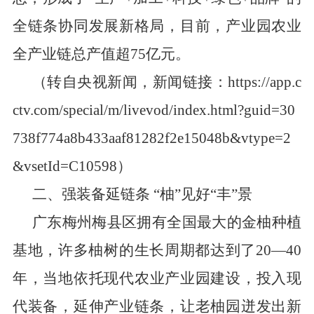
全链条协同发展新格局
，
目前，产业园农业
全
产业
链总产值超
75
亿元。
（转自央视新闻，新闻链接：
https://app.c
ctv.com/special/m/livevod/index.html?guid=30
738f774a8b433aaf81282f2e15048b&vtype=2
&vsetId=C10598
）
二、强装备延链条
“柚”见好“丰”景
广东梅州梅县区拥有全国最大的金柚种植
基地，许多柚树的生长周期都达到了
20
—
40
年
，
当地依托现代农业产业园建设，投入现
代装备，延伸产业链条，让老
柚
园迸发出新