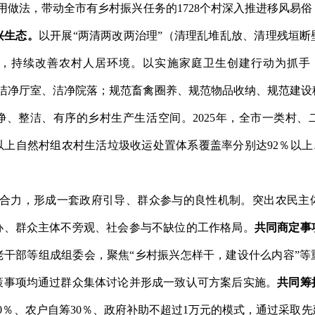
用做法，带动全市有乡村振兴任务的
1728
个村深入推进移风易俗
兴生态。
以开展
“
两清两改两治理
”
（清理乱堆乱放、清理残垣断
，持续改善农村人居环境。以实施家庭卫生创建行动为抓手
洁净厅室、洁净院落；规范畜禽圈养、规范物品收纳、规范建设
净、整洁、有序的乡村生产生活空间。
202
5
年，全市一类村、
以上自然村组农村生活垃圾收运处置体系覆盖率分别达
92
％以上
。
增合力，形成一套政府引导、群众参与的良性机制。
突出农民主
办、群众主体不旁观、社会参与不缺位的工作格局。
共同商定事
老干部等组成组委会，聚焦
“
乡村振兴怎样干，建设什么内容
”
等
策事项均通过群众集体讨论并形成一致认可方案后实施。
共同筹
0
％、农户自筹
30
％、政府补助不超过
1
万元的模式，通过采取先