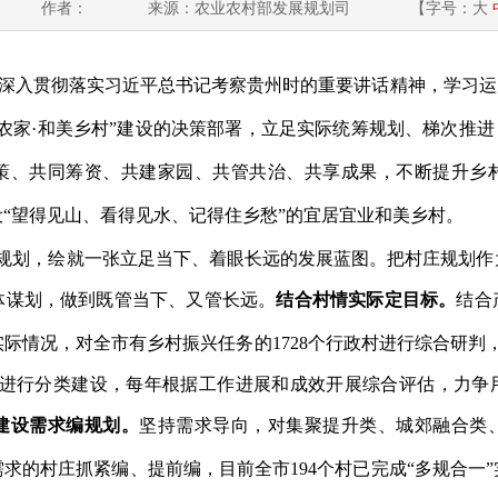
作者：
来源：农业农村部发展规划司
【字号：
大
深入贯彻落实习近平总书记考察贵州时的重要讲话精神，学习运
农家
·
和美乡村
”
建设的决策部署，立足实际统筹规划、梯次推进
策、共同筹资、共建家园、共管共治、共享成果，不断提升乡
设
“
望得见山、看得见水、记得住乡愁
”
的宜居宜业和美乡村。
抓规划，绘就一张立足当下、着眼长远的发展蓝图。
把村庄规划作
体谋划，做到既管当下、又管长远。
结合村情实际定目标。
结合
实际情况，对全市有乡村振兴任务的
1728
个行政村进行综合研判
进行分类建设，每年根据工作进展和成效开展综合评估，力争
建设需求编规划。
坚持需求导向，对集聚提升
类
、城郊融合
类
需求的村庄抓紧编、提前编，目前全市
194
个村已完成“多规合一