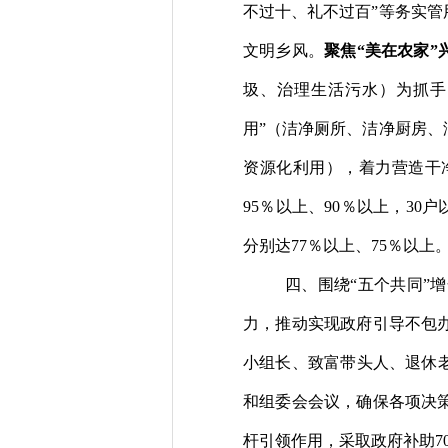
不过十、礼不过百
”
等务实管
文明乡风。
聚焦
“
美在农家
”
圾、治理生活污水）为抓手
用
”
（洁净厕所、洁净厨房、
资源化利用
），
着力营造干
95
％以上、
90
％以上，
30
户
分别达
7
7
％以上、
75
％以上
四、围绕
“五个共同”
力，推动实现政府引导不包
小组长、致富带头人、退休
和组委会会议，确保各项决
杆引领作用，采取政府补助
7