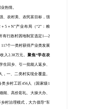
创业热情。
强、农村美、农民富目标，强
2
＋
5
＋
N
”
产业布局（
“
2
”
：粮
所有行政村因地制宜选定
1
—
2
，
11
7
个一类村获得产业类发展
配收入
2.
38
万元。
聚焦
“
学在农
学生回乡、引一批能人返乡、
人，一、二类村实现全覆盖。
各类乡村工匠
456
人（国家级
1
婚闹、高价彩礼、大操大办、
等乡村治理模式，大力倡导
“
车