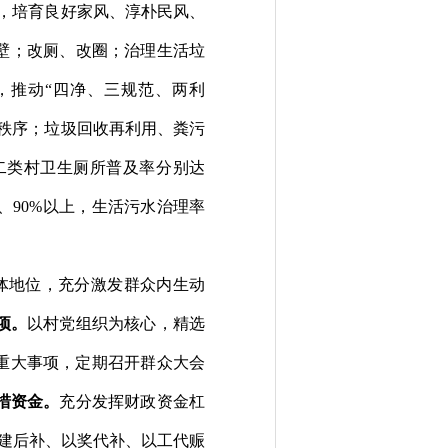
，培育良好家风、淳朴民风、
壁；改厕、改圈；治理生活垃
，推动
“
四净、三规范、两利
秩序；垃圾回收再利用、粪污
二类村卫生厕所普及率分别达
、
9
0%
以上，生活污水治理率
体地位，充分激发群众内生动
项。
以村党组织为核心，精选
重大事项，定期召开群众大会
措资金。
充分发挥财政资金杠
建后补、以奖代补、以工代赈