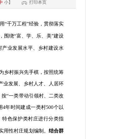
中
小
】
打印本页
用
“
千万工程
”
经验，贯彻落实
，围绕
“
富、学、乐、美
”
建设
村产业发展水平、乡村建设水
为乡村振兴先手棋，按照统筹
产业发展、乡村人才、人居环
，按
“
一类带动引领村、二类改
用
4
年时间建成一类村
500
个以
、特色保护
类
村庄进行分类指
”实用性村庄规划编制
。
结合群