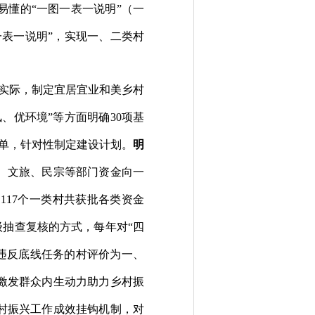
易懂的
“
一图一表一说明
”
（一
一表一说明
”
，实现一、二类村
实际，制定宜居宜业和美乡村
风、优环境
”
等方面明确
30
项基
单，针对性制定建设计划。
明
、文旅、民宗等部门资金向一
，
117
个一类村共获批各类资金
级抽查复核的
方式
，每年对
“
四
违反底线任务的村评价为一、
激发群众内生动力助力乡村振
村振兴工作成效挂钩机制，对