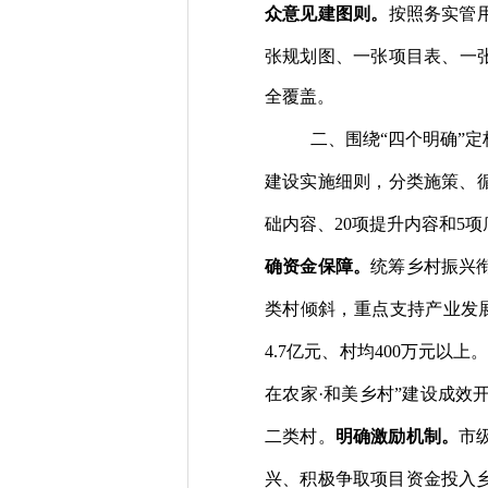
众意见建图则。
按照务实管
张规划图、一张项目表、一
全覆盖。
二、围绕
“四个明确”
建设实施细则，分类施策、
础内容、
20
项提升内容和
5
项
确资金保障。
统筹乡村振兴
类村倾斜，重点支持产业发
4
.
7
亿元、村均
4
0
0
万元以上
在农家
·
和美乡村
”
建设成效
二类村。
明确激励机制。
市
兴、积极争取项目资金投入