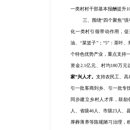
一类村村干部基本报酬提升
1
三、围绕
“四个聚焦”
化一类村引领带动作用，促
油、
“
菜篮子
”
；
“
5
”
：茶叶、
个特色优势产业，重点支持
资金
2.
1
亿元、村均
180
万元
家
”
兴人才。
支持农民工、高
引一批客商到乡、引一批专
同步建立乡村人才库，鼓励
人、省级
46
人、
市级
23
人、
厚葬薄养等陈规陋习治理，