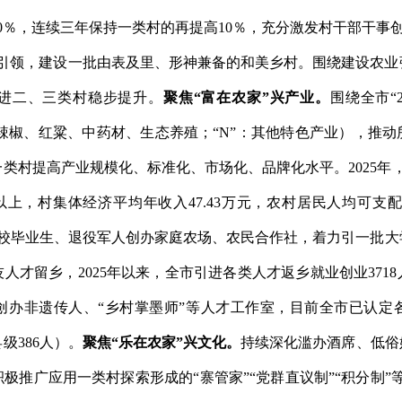
0
％，连续三年保持一类村的再提高
10
％，充分激发村干部干事
强引领，建设一批由表及里、形神兼备的和美乡村。
围绕建设农业
进二、三类村稳步提升。
聚焦
“
富在农家
”
兴产业。
围绕全市
“
辣椒、红粱、中药材、生态养殖；
“
N
”
：其他特色产业
），
推动
一类村提高产业规模化、标准化、市场化、品牌化水平。
202
5
年
以上，村集体经济平均年收入
47.43
万元，农村居民人均可支
校毕业生、退役军人创办家庭农场、农民合作社，着力引一批大
技人才留乡，
2025
年以来，
全市引进各类人才返乡就业创业
3
718
创办非遗传人、
“
乡村掌墨师
”
等人才工作室，目前全市已认定
县级
386
人）。
聚焦
“
乐在农家
”
兴文化。
持续深化滥办酒席、低俗
积极推广应用一类村探索形成的
“
寨管家
”
“
党群直议制
”
“
积分制
”