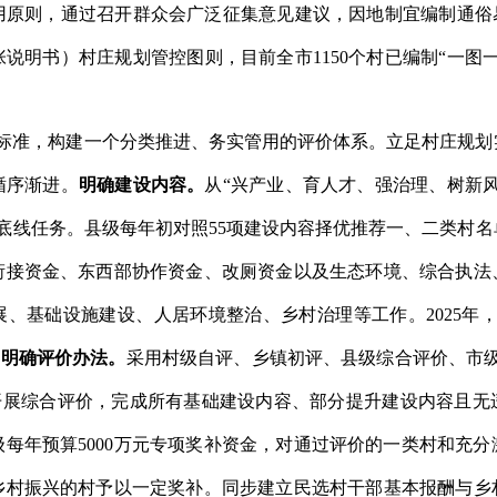
用原则，通过召开群众会广泛征集意见建议，因地制宜编制通俗
张说明书）村庄规划管控图则，目前全市
1150
个村已编制
“
一图
定标准，构建一个分类推进、务实管用的评价体系。
立足村庄规划
循序渐进。
明确建设内容。
从
“
兴产业、育人才、强治理、树新
底线任务。县级每年初对照
55
项建设内容择优推荐一、二类村名
衔接资金、东西部协作资金、改厕资金以及生态环境、综合执法
展、基础设施建设、人居环境整治、乡村治理等工作。
202
5
年
。
明确评价办法。
采用村级自评、乡镇初评、县级综合评价、市
开展综合评价，完成所有基础建设内容、
部分提升建设内容
且无
级每年预算
5000
万元专项奖补资金，对通过评价的一类村和充分
乡村振兴的村予以一定奖补。同步建立民选村干部基本报酬与乡