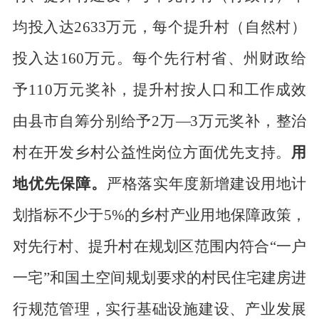
均投入达
2633
万元，每个提升村（自然村）
投入达
160
万元。每个先行村省、州
财政给
予
110
万元奖补，提升村按人
口和工作
成效
由县市自筹分别给予
2
万
—
3
万元奖补，整治
村在开发乡村公益性岗位方面优先
支持。
用
地优先保障。
严格落实年度新增建设用地计
划指标不少于
5
%
的乡村产业用地保障政策，
对先行村、提升村在规划区范围内符合
“一户
一宅”和国土空间规划要
求的村民住宅建房
进
行规范管理，实行基础设施建设、产业发展