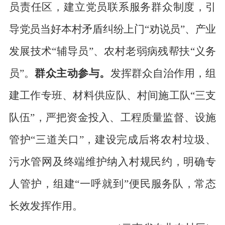
员责任区，建立
党员联系服务群众制
度，引
导党员当好本村矛盾纠纷上门
“劝说员”、产业
发展技术“辅导员”、农村老弱病
残帮扶
“义务
员”。
群众主动参与。
发挥群众自治作用，组
建工作专班、材料供应队
、村间施工队
“三支
队伍”，严把资金投入、工程质量监督、设施
管护“三道关口”，建设完
成后将农村垃圾、
污水管网及终端维护纳入村规民约，明确专
人管护，
组建
“一呼就到”
便民服务队，常态
长效发挥作用。