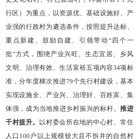
行
区）为重点，以资源优、基础
设施好、产
业强的行政村为遴选条件，按照提升达标、
重点新
建、鼓励自建、引领带动
“四个一
批”方式，围绕产业兴旺、生态宜居、乡风
文明、
治理有效、生活富裕五项内
容
34
项标
准，分年度梯次推进
79
个
先行
村建设，基本
实现设施全、产业兴、治理好、百
姓富、集
体强，成为当地推进乡村振兴的标杆。
推进
千村提升。
以村委会所在地的
中心村、常住
人口
100
户以上规模较大且不拆并的自然村