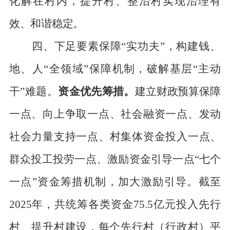
化解在村内，提升村、整治村实现治理有
效、和谐稳定。
四、
下足要素保障
“实功夫”，构建钱、
地、人“全领域”保障机制，破解基层“主动
干”难题。
资金优先筹措。
建立财政预算保障
一点、向上争取一点、社会融资一点、发动
社会力量支持一点、村集体资金投入一点、
群众投工投劳一点、激励资金
引导一点
“七
个
一点
”资金筹措机制，加大激励引导。
截
至
2025
年，
共
统筹各类资金
75
.
5
亿
元
投入
先行
村、提升村建设，每个先行村（行政村）平