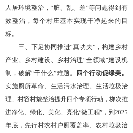
人居环境整治，“脏、乱、差”等
问题得到有
效整治，每个村庄基本实现干净起来的目
标。
三、下足协同推进
“真功夫”，构建乡村
产业、乡村建设、乡村治理“全领域”建设机
制，破解“干什么”难题。
四个行动促绿美。
实施厕所革命、生
活污水治理、生活垃
圾治
理、村容村貌整治提升四个专项行动，梯次推
进净化、绿化、美化、亮化
“微工程”，
到
202
5
年底，
先行
村农村户厕覆盖率、农村垃圾治