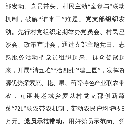
部发动、党员带头、村民
主动
“全参与”
联动
机制，破解
“谁来干”难题。
党支部组织发
动
。
先行村党
组织定期举办党员会、村民座
谈会、政策宣讲会，通过支部主题党日、志
愿服务活动把党员组织起来、群众
凝聚
起
来，开展
“清五堆”“治四乱”“建三园”，发挥资
源优势探索菜、花、果、药等特色产
业联农带
农，元谋县老城乡麦以村党支部创新蔬
菜
“
721
”联农带农机制，带动农民户均
增收
8
万元。
党员示范带动。
用好党员示范岗、党