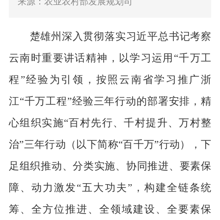
来源：农业农村部发展规划司
楚雄州深入贯彻落实习近平总书记考察
云南时重要讲话精神，以学习运用
“
千万工
程
”
经验为引领，按照云南省学习推广浙
江
“
千万工程
”
经验三年行动的部署安排，精
心组织实施
“
百村
先行
、千村提升、万村整
治
”
三年行动（以下简称
“
百千万
”
行动），下
足组织推动、分类实施、协同推进、要素保
障、动力激发
“
五大功夫
”
，构建全链条统
筹、全方位推进、全领域建设、全要素保