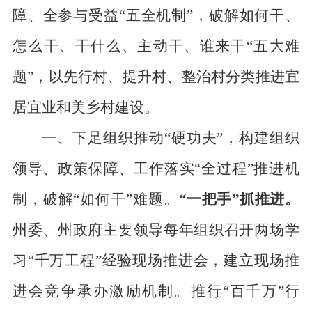
障、全参与受益
“
五全机制
”
，破解如何干、
怎么干、干什么、主动干、谁来干
“
五大难
题
”
，以
先行
村、
提升村、整治村分类推进宜
居宜业和美乡村建设。
一、下足组织推动
“硬功夫”
，构建组织
领导、政策保障、工作落实
“全过程”推
进机
制，破解
“如何干”难题。
“一把手”抓推进
。
州委
、州政府主要领导每年组织召
开两场学
习
“千万工程”经验现场推进会，建立现场推
进会竞争承办激励机制。推行
“百千万”行