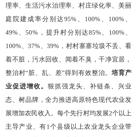
理率、生活污水治理率、村庄绿化率、
美丽
庭院建成率分别达
95
%
、
100
%
、
100
%
、
49
%
、
50
%
，
提升村分别达
8
5
%
、
100
%
、
100
%
、
3
7
%
、
3
9
%
，
村村寨寨垃圾不丢、看
着不脏，污水回收、闻着不
臭，干净宜居，
整治村
“脏、乱、差”得到有效整治。
培育产
业促进增收。
狠抓强龙头、补链条、
兴业
态、树品牌，全力推进高原特色现代农业发
展增加农民收入。每个
先行
村均发
展
2
个以上
主导产业、有
1
个县级以上农业龙头企业带