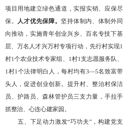
项目用地建立绿色通道，实报
实销、应保尽
保。
人才优先保障。
坚持体制内、体制外同
向推动，实施青年创业兴乡、百名专技下基
层、万名人才兴万村专项行动，
先行
村实现
1
村
1
个农业技术专家组、
1
村
1
支志愿服务队、
1
村
1
个法律明白人，每村均有
3
—
5
名致富带
头人，促进创业创新。
提升村、整治村保洁
员、护路员、森林管护员三支力量，手拉手
抓整治、心连心建家园。
五、下足动力激发
“巧功夫”，构建党支