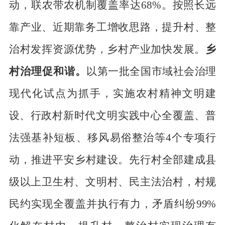
动，联农带农机制覆盖率达
68
%
。按照
长远
靠
产业、近期靠务工增收思路，提升村、整
治村发挥资源优势，乡村产业加快
发展。
乡
村治理促和谐。
以第一批全国市域社会治理
现代化试点为抓手，实施农村精神文明建
设、行政
村新时代文明实践中心全覆盖、普
法强基补短板、移风易俗整治等
4
个专项行
动，推进平
安乡村建设。
先行
村全部建成县
级以上卫生村、文明村、民主法治村，村规
民约实现全覆
盖并执行有力，矛盾纠纷
99
%