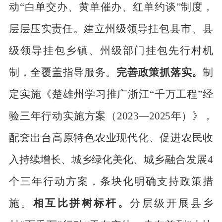
动“白单交办、黄单催办、红单约谈”制度，
层层
压实责任。建立州级领导
挂包县市、县
级领导挂包乡镇、州级部门挂包
先行
村机
制，全覆盖指导
服务
。
完善政策抓落实。
制
定实施《楚雄州学习推广浙江
“千万工程”经
验三年行动实施方案（
2023
—
2025
年）》，
配套出台高原特色农业现代化、促进农民收
入持续增长、城乡绿化美
化、城
乡融合发展
4
个三年行动方案，条块化明确支持政策措
施。
相互比拼树标杆。
分层级开
展县乡