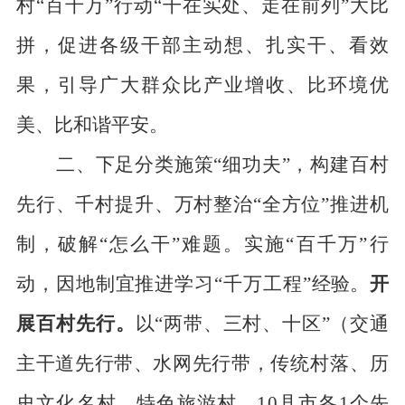
村
“百千万”行动“干在实处、走在前
列
”大比
拼，促进各级干部主动想、扎实
干、看效
果，引导广大群众比产业增收、比环境优
美、比和
谐平安。
二、下足分类施策
“细功夫”，构建百村
先行
、千村提升、万村整治
“全方位”推进机
制，破解“怎么干”难题。
实施
“百千万”行
动，因地制宜推进学习“千万工程”
经验。
开
展百村
先行
。
以
“两带、三村、
十
区
”（交通
主干道
先行
带、水网
先行
带，传
统村落、历
史文化名村、特色旅游村，
10
县市各
1
个
先